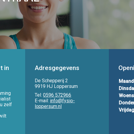
t in
Adresgegevens
Openi
De Schepperij 2
Maand
9919 HJ Loppersum
Dinsda
mming
Tel:
0596 572966
Woens
ialist
E-mail:
info@fysio-
Donde
u zelf
loppersum.nl
Vrijdag
ilt