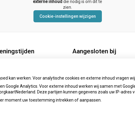
externe inhoud
die nodig is om dit te
zien.
Cookie-instellingen wijzigen
eningstijden
Aangesloten bij
andag:
07.00 - 18.00
sdag:
08.00 - 18.00
goed kan werken. Voor analytische cookies en externe inhoud vragen w
ensdag:
07.00 - 14.00
n Google Analytics. Voor externe inhoud werken wij samen met Google
 ZorgkaartNederland. Deze partijen kunnen gegevens zoals uw IP-adres 
derdag:
08.00 - 18.00
jdag:
07.00 - 17.00
ieder moment uw toestemming intrekken of aanpassen.
Privacy v