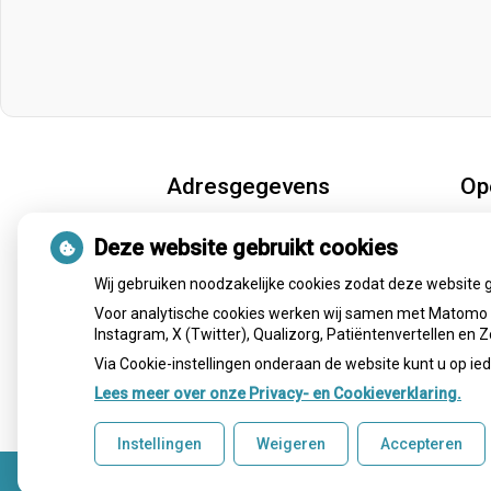
Adresgegevens
Op
Deze website gebruikt cookies
De Schepperij 2
Ma
9919 HJ Loppersum
Din
Wij gebruiken noodzakelijke cookies zodat deze website 
Tel:
0596 572966
Wo
Voor analytische cookies werken wij samen met Matomo e
E-mail:
info@fysio-loppersum.nl
Instagram, X (Twitter), Qualizorg, Patiëntenvertellen en
Don
Vri
Via Cookie-instellingen onderaan de website kunt u op 
Lees meer over onze Privacy- en Cookieverklaring.
Instellingen
Weigeren
Accepteren
Uw Zorg Online
|
Beheer