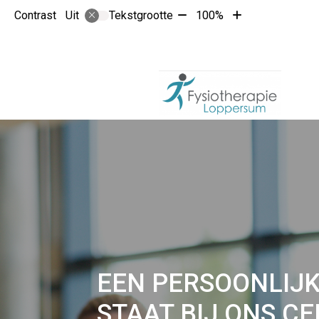
Tekst
Tekst
Contrast
Tekstgrootte
100%
Uit
verkleinen
vergroten
met
met
10%
10%
Fysiotherapie
EEN PERSOONLIJ
Loppersum
STAAT BIJ ONS C