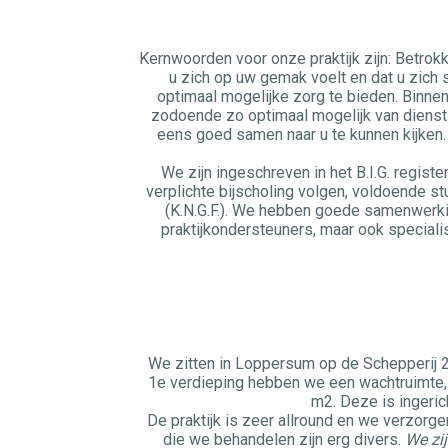
Kernwoorden voor onze praktijk zijn: Betrok
u zich op uw gemak voelt en dat u zich s
optimaal mogelijke zorg te bieden. Binne
zodoende zo optimaal mogelijk van dienst 
eens goed samen naar u te kunnen kijken. 
We zijn ingeschreven in het B.I.G. registe
verplichte bijscholing volgen, voldoende st
(K.N.G.F.). We hebben goede samenwerki
praktijkondersteuners, maar ook speciali
We zitten in Loppersum op de Schepperij 
1e verdieping hebben we een wachtruimte,
m2. Deze is ingeric
De praktijk is zeer allround en we verzo
die we behandelen zijn erg divers.
We zij