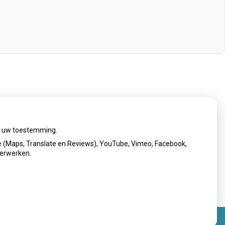
ij uw toestemming.
 (Maps, Translate en Reviews), YouTube, Vimeo, Facebook,
verwerken.
erklaring
|
Cookie-instellingen
|
Voorwaarden