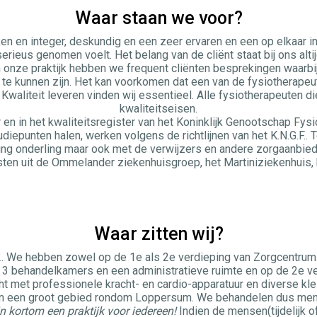
Waar staan we voor?
ken en integer, deskundig en een zeer ervaren en een op elkaar i
erieus genomen voelt. Het belang van de cliënt staat bij ons alti
n onze praktijk hebben we frequent cliënten besprekingen waarb
te kunnen zijn. Het kan voorkomen dat een van de fysiotherapeu
Kwaliteit leveren vinden wij essentieel. Alle fysiotherapeuten d
kwaliteitseisen.
r en in het kwaliteitsregister van het Koninklijk Genootschap Fysiot
udiepunten halen, werken volgens de richtlijnen van het K.N.G.F
ng onderling maar ook met de verwijzers en andere zorgaanbiede
sten uit de Ommelander ziekenhuisgroep, het Martiniziekenhuis, 
Waar zitten wij?
2. We hebben zowel op de 1e als 2e verdieping van Zorgcentrum
 3 behandelkamers en een administratieve ruimte en op de 2e ve
ht met professionele kracht- en cardio-apparatuur en diverse kle
rgen een groot gebied rondom Loppersum. We behandelen dus mens
n kortom een praktijk voor iedereen!
Indien de mensen(tijdelijk of 