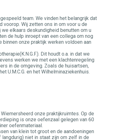
ngespeeld team. We vinden het belangrijk dat
jd voorop. Wij zetten ons in om voor u de
ij we elkaars deskundigheid benutten om u
ten de hulp inroept van een collega om nog
ie binnen onze praktijk werken voldoen aan
herapie(K.N.G.F.). Dit houdt o.a. in dat we
.. Tevens werken we met een klachtenregeling
rs in de omgeving. Zoals de huisartsen,
het U.M.C.G. en het Wilhelminaziekenhuis.
 Wiemersheerd onze praktijkruimtes. Op de
rdieping is onze oefenzaal gelegen van 60
iner oefenmateriaal.
en van klein tot groot en de aandoeningen
langdurig) niet in staat zijn om zelf in de