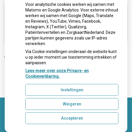
Voor analytische cookies werken wij samen met
Maandag:
07.00 - 18.00
Matomo en Google Analytics. Voor externe inhoud
werken wij samen met Google (Maps, Translate
Dinsdag:
08.00 - 18.00
en Reviews), YouTube, Vimeo, Facebook,
Woensdag:
07.00 - 14.00
Instagram, X (Twitter), Qualizorg,
Donderdag:
08.00 - 18.00
Patiëntenvertellen en ZorgkaartNederland. Deze
Vrijdag:
07.00 - 17.00
partijen kunnen gegevens zoals uw IP-adres
verwerken.
Via Cookie-instellingen onderaan de website kunt
Aangesloten bij
u op ieder moment uw toestemming intrekken of
aanpassen.
Lees meer over onze Privacy- en
Cookieverklaring.
Instellingen
Weigeren
Uw Zorg Online
|
Beheer
Accepteren
Privacy verklaring
|
Cookie-instellingen
|
Voorwaarden